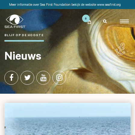
Meer informatie over Sea First Foundation bekijk de website www.seafirst.org

BLIJF OP DE HOOGTE
Nieuws



