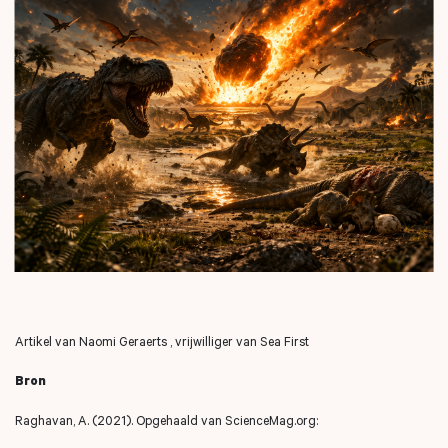
Artikel van Naomi
Geraerts
, vrijwilliger van Sea First
Bron
Raghavan, A. (2021). Opgehaald van ScienceMag.org: