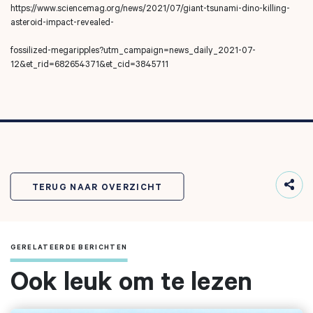
https://www.sciencemag.org/news/2021/07/giant-tsunami-dino-killing-
asteroid-impact-revealed-
fossilized-megaripples?utm_campaign=news_daily_2021-07-
12&et_rid=682654371&et_cid=3845711
TERUG NAAR OVERZICHT
GERELATEERDE BERICHTEN
Ook leuk om te lezen