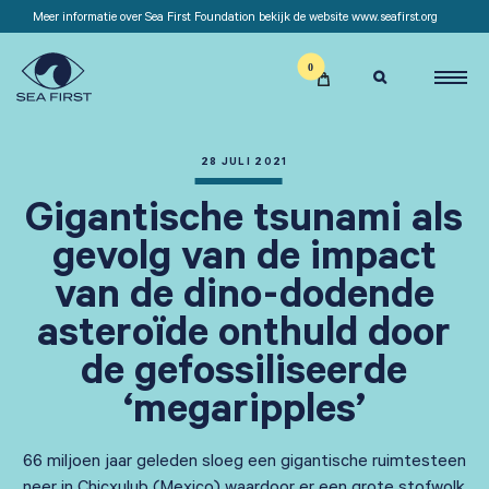
Meer informatie over Sea First Foundation bekijk de website www.seafirst.org

28 JULI 2021
Gigantische tsunami als
gevolg van de impact
van de dino-dodende
asteroïde onthuld door
de gefossiliseerde
‘megaripples’
66 miljoen jaar geleden sloeg een gigantische ruimtesteen
neer in Chicxulub (Mexico) waardoor er een grote stofwolk