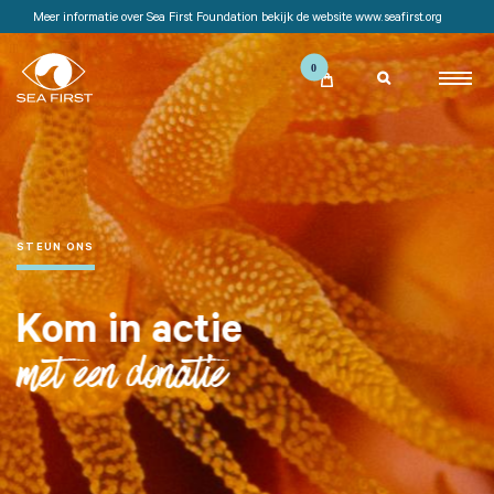
Meer informatie over Sea First Foundation bekijk de website www.seafirst.org

STEUN ONS
Kom in actie
met een donatie