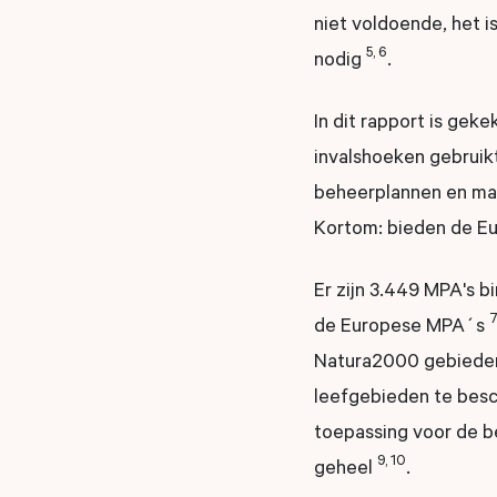
niet voldoende, het i
5, 6
nodig
.
In dit rapport is ge
invalshoeken gebruikt
beheerplannen en maa
Kortom: bieden de Eu
Er zijn 3.449 MPA's 
de Europese MPA´s
Natura2000 gebieden 
leefgebieden te be
toepassing voor de be
9, 10
geheel
.