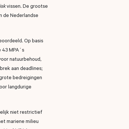
isk
vissen. De grootse
n de Nederlandse
eoordeeld. Op basis
de 43 MPA´s
 voor natuurbehoud,
brek aan deadlines;
 grote bedreigingen
voor langdurige
jk niet restrictief
et mariene milieu