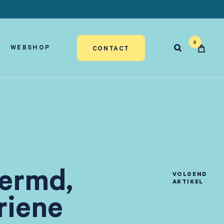
WEBSHOP

CONTACT
ermd,
VOLGEND
ARTIKEL
riene