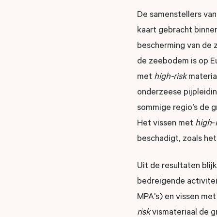
De samenstellers van
kaart gebracht binne
bescherming van de z
de zeebodem is op Eu
met
high-risk
materia
onderzeese pijpleidi
sommige regio’s de g
Het vissen met
high
-
beschadigt, zoals het
Uit de resultaten bli
bedreigende activite
MPA's) en vissen me
risk
vismateriaal de 