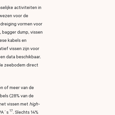
lijke activiteiten in
ewezen voor de
edreiging vormen voor
, bagger dump, vissen
eese kabels en
ief vissen zijn voor
een data beschikbaar.
 de zeebodem direct
én of meer van de
bels (28% van de
 het vissen met
high-
17
MPA´s
. Slechts 14%