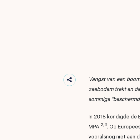
Vangst van een boomk
zeebodem trekt en daa
sommige “beschermde”
In 2018 kondigde de 
2, 3
MPA
. Op Europees
vooralsnog niet aan d