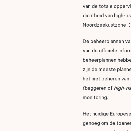
van de totale opper
dichtheid van high-ri
Noordzeekustzone (
De beheerplannen van
van de officiële inf
beheerplannen hebben
zijn de meeste plann
het niet beheren van 
(baggeren of
high
-
ri
monitoring.
Het huidige Europese 
genoeg om de toeneme