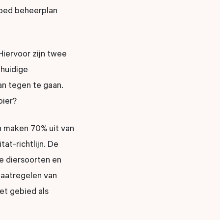
oed beheerplan
Hiervoor zijn twee
 huidige
n tegen te gaan.
pier?
n maken 70% uit van
at-richtlijn. De
e diersoorten en
maatregelen van
et gebied als