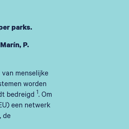
er parks.
 Marín, P.
 van menselijke
systemen worden
1
rdt bedreigd
. Om
(EU) een netwerk
, de