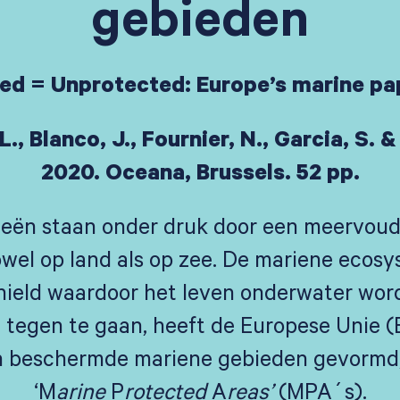
gebieden
d = Unprotected: Europe’s marine pap
L., Blanco, J., Fournier, N., Garcia, S. &
2020. Oceana, Brussels. 52 pp.
eën staan onder druk door een meervoud
zowel op land als op zee. De mariene eco
rnield waardoor het leven onderwater wo
 tegen te gaan, heeft de Europese Unie 
 beschermde mariene gebieden gevormd
‘M
arine
P
rotected
A
reas’
(MPA´s).