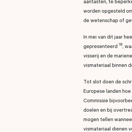
aantasten, te beperk
worden opgesteld om m
de wetenschap of gew
In mei van dit jaar 
18
gepresenteerd
, wa
visserij en de marien
vismateriaal binnen 
Tot slot doen de sch
Europese landen hoe
Commissie bijvoorbe
doelen en bij overtr
mogen tellen wanneer 
vismateriaal dienen 