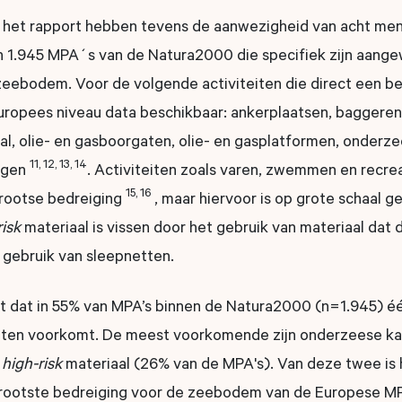
 het rapport hebben tevens de aanwezigheid van acht mense
n 1.945 MPA´s van de Natura2000 die specifiek zijn aang
eebodem. Voor de volgende activiteiten die direct een b
ropees niveau data beschikbaar: ankerplaatsen, baggeren
al, olie- en gasboorgaten, olie- en gasplatformen, onderz
11, 12, 13, 14
ngen
. Activiteiten zoals varen, zwemmen en recreat
15, 16
rootse bedreiging
, maar hiervoor is op grote schaal g
risk
materiaal is vissen door het gebruik van materiaal dat
 gebruik van sleepnetten.
jkt dat in 55% van MPA’s binnen de Natura2000 (n=1.945) é
iten voorkomt. De meest voorkomende zijn onderzeese ka
t
high-risk
materiaal (26% van de MPA's). Van deze twee is
grootste bedreiging voor de zeebodem van de Europese 