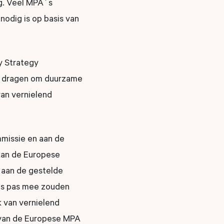
ag. Veel MPA´s
nodig is op basis van
y Strategy
te dragen om duurzame
van vernielend
mmissie en aan de
kan de Europese
aan de gestelde
A´s pas mee zouden
k van vernielend
 van de Europese MPA