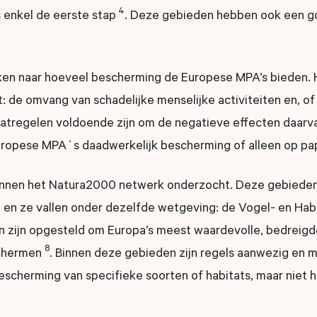
4
s enkel de eerste stap
. Deze gebieden hebben ook een g
keken naar hoeveel bescherming de Europese MPA’s bieden. 
: de omvang van schadelijke menselijke activiteiten en, of
tregelen voldoende zijn om de negatieve effecten daarva
ropese MPA´s daadwerkelijk bescherming of alleen op pa
binnen het Natura2000 netwerk onderzocht. Deze gebiede
7
en ze vallen onder dezelfde wetgeving: de Vogel- en Habit
zijn opgesteld om Europa’s meest waardevolle, bedreigd
8
schermen
. Binnen deze gebieden zijn regels aanwezig en 
scherming van specifieke soorten of habitats, maar niet h