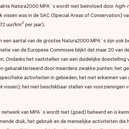
vlakte Natura2000 MPA´s wordt niet beïnvloed door
high
-
r
sk vissen was in de SAC (
Special Areas of Conservation)
va
2
72 uur/km
per jaar).
 een aantal van de grootse Natura2000 MPA´s zijn ook b
ormatie van de Europese Commissie blijkt dat maar 20 van 
. Ondanks het vaststellen van een duidelijke doestelling
en gekarakteriseerd door meerdere zwakke punten: het ge
specifieke activiteiten in gebieden; het niet erkennen van
sk
vissen); het niet beschikbaar stellen van voorzieningen 
netwerk van MPA´s wordt niet (goed) beheerd en is kenneli
nde druk, het gebruik en de menselijke activiteiten die h