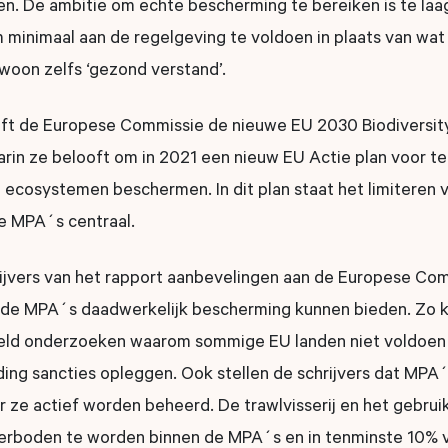
en. De ambitie om echte bescherming te bereiken is te la
inimaal aan de regelgeving te voldoen in plaats van wat 
oon zelfs ‘gezond verstand’.
heeft de Europese Commissie de nieuwe EU 2030 Biodiversit
arin ze belooft om in 2021 een nieuw EU Actie plan voor 
e ecosystemen beschermen. In dit plan staat het limiteren 
de MPA´s centraal.
rijvers van het rapport aanbevelingen aan de Europese Co
 de MPA´s daadwerkelijk bescherming kunnen bieden. Zo 
eld onderzoeken waarom sommige EU landen niet voldoen 
eding sancties opleggen. Ook stellen de schrijvers dat MP
ze actief worden beheerd. De trawlvisserij en het gebrui
verboden te worden binnen de MPA´s en in tenminste 10%