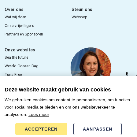
Over ons
Steun ons
Wat wij doen
Webshop
Onze vrijwilligers
Partners en Sponsoren
Onze websites
Sea the future
Wereld Oceaan Dag
Tuna Free
Sea First Kids
Deze website maakt gebruik van cookies
Passie voor de zee?
We gebruiken cookies om content te personaliseren, om functies
Word vrijwilliger
voor social media te bieden en om ons websiteverkeer te
analyseren.
Lees meer
ONTDEK MEER
ACCEPTEREN
AANPASSEN
+31 (0)6 38 74 68 22
© Copyright 2026 Sea First