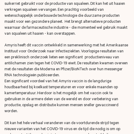
suikerriet gebruikt voor de productie van squaleen. Dit kan het uit haaien
verkregen squaleen vervangen. Een prachtig voorbeeld van
wetenschappelijk onderbouwde technologie die duurzame producten
maakt voor een gezondere planeet. Het brengt alternatieve producten
waarnaar de farmaceutische industrie - die momenteel wel gebruik maakt
van squaleen uit haaien - kan overstappen.
Amyris heeft dit vaccin ontwikkeld in samenwerking met het Amerikaanse
Instituut voor Onderzoek naar Infectieziekten. Voorlopige resultaten van
een preklinisch onderzoek lieten een significant productieniveau van
antilichamen zien tegen het COVID-19 eiwit. De resultaten kwamen overeen
met de resultaten die Moderna en Pfizer/BioNTech over hun messenger
RNA technologieën publiceerden.
Een significant voordeel van het Amyris vaccin is de langdurige
houdbaarheid bij koelkast temperaturen en voor enkele maanden op
kamertemperatuur. Hierdoor is het mogelijk om het vaccin ook te
gebruiken in de armere delen van de wereld en door verbetering van
productie, opslag en distributie kunnen mensen sneller gevaccineerd
worden.
Dit kan het hele verhaal veranderen van de voortdurende strijd tegen
nieuwe varianten van het COVID-19 virus en de tijd die nodig is om op