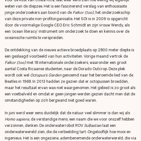
weten van de diepzee. Het is een fascinerend verslag van enthousiaste
jonge onderzoekers aan boord van de
Falkor (too)
, het onderzoekschip
van deze private non-profitorganisatie. Het SOI is in 2009 is opgericht
door de voormalige Google CEO Eric Schmidt en zijn vrouw Wendy, als
een ‘ocean literacy’ instrument om onderzoek te doen en kennis over de
oceanische ruimte te verspreiden.
De ontdekking van de nieuwe actieve broedplaats op 2800 meter diepte is
een geslaagd voorbeeld van hun activiteiten. Vorige maand vertrok de
Falkor (too)
met 18 internationale onderzoekers, waaronder een groot
aantal Costa Ricaanse studenten, naar de Dorado Outcrop. Deze plek
wordt ook wel
Octopus's Garden
genoemd naar het beroemde lied van de
Beatles in 1968. In 2013 hadden ze gezien dat er octopussen broedden,
maar het resultaat ervan was niet waargenomen. Het gebied is zo groot als
een voetbalveld en omdat er geen jongen werden gezien dacht men dat de
omstandigheden op zo’n bergwand niet goed waren.
In juni werd weer eens duidelijk dat de natuur veel slimmer is dan wij als
Homo sapiens
, de verstandige mens, een naam die we voor onszelf hebben
verzonnen, denken. De onderwaterrobot ROV
SuBastian
laat een
onderwaterwereld zien, die de verbeelding tart. Ongelooflijk hoe mooi en
ingenieus. Het is een ongeziene, adembenemende onderwaterwereld, die via