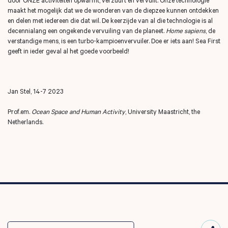
door ONZE activiteiten opwarmt, verzuurt en vervuilt. Onze technologie
maakt het mogelijk dat we de wonderen van de diepzee kunnen ontdekken
en delen met iedereen die dat wil. De keerzijde van al die technologie is al
decennialang een ongekende vervuiling van de planeet.
Home sapiens
, de
verstandige mens, is een turbo-kampioenvervuiler. Doe er iets aan! Sea First
geeft in ieder geval al het goede voorbeeld!
Jan Stel, 14-7 2023
Prof.em.
Ocean Space and Human Activity
, University Maastricht, the
Netherlands.