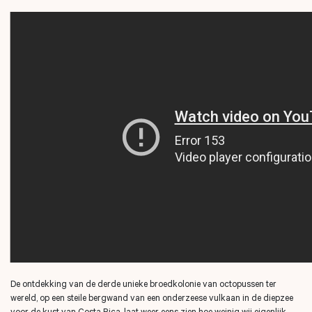
De ontdekking van de derde unieke broedkolonie van octopussen ter
wereld, op een steile bergwand van een onderzeese vulkaan in de diepzee
voor de kust van Costa Rica, laat weer eens zien hoe weinig wij eigenlijk