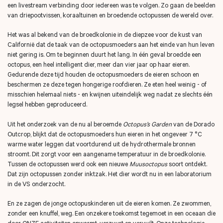
een livestream verbinding door iedereen was te volgen. Zo gaan de beelden
van driepootvissen, koraaltuinen en broedende octopussen de wereld over.
Het was al bekend van de broedkolonie in de diepzee voor de kust van
Californië dat de taak van de octopusmoeders aan het einde van hun leven
niet gering is. Om te beginnen duurt het lang. In één geval broedde een
octopus, een heel intelligent dier, meer dan vier jaar op haar eieren.
Gedurende deze tijd houden de octopusmoeders de eieren schoon en
beschermen ze deze tegen hongerige roofdieren. Ze eten heel weinig - of
misschien helemaal niets - en kwijnen uiteindelijk weg nadat ze slechts één
legsel hebben geproduceerd.
Uit het onderzoek van de nu al beroemde
Octopus’s Garden
van de Dorado
Outcrop, blijkt dat de octopusmoeders hun eieren in het ongeveer 7 °C
warme water leggen dat voortdurend uit de hydrothermale bronnen
stroomt. Dit zorgt voor een aangename temperatuur in de broedkolonie.
Tussen de octopussen werd ook een nieuwe
Muusoctopus
soort ontdekt.
Dat zijn octopussen zonder inktzak. Het dier wordt nu in een laboratorium
in de VS onderzocht.
En ze zagen de jonge octopuskinderen uit de eieren komen. Ze zwommen,
zonder een knuffel, weg. Een onzekere toekomst tegemoet in een oceaan die