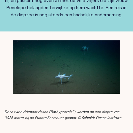
hij en passant nog even af met de vele vrijers die zijn vrouw
Penelope belaagden terwijl ze op hem wachtte. Een reis in
de diepzee is nog steeds een hachelijke onderneming.
Deze twee driepootvissen (Bathypterois?) werden op een diepte van
3026 meter bij de Fuenta Seamount gespot. © Schmidt Ocean Institute.