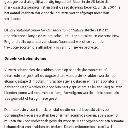
goedgekeurd als gelijkwaardig ingrediënt. Maar in de VS lukte dit
merkwaardig genoeg niet en bleef de regelgeving beperkt. Sinds 2004 is
het aantal krabben dat door de industrie wordt afgetapt meer dan
verdubbeld.
De
International Union for Conservation of Nature
stelde vast dat
degenkrabben langs de Atlantische kust uitgeput raken en die rond New
England zelfs op uitsterven staan. Daarnaast wordt een van de
trekvogelsoorten die afhankelijk is van hun eieren bedreigd.
Ongelijke behandeling
Vissers behandelen de krabben soms op schadelijke manieren of
overtreden ongestraft de oogstwetten. Honderden krabben worden op
elkaar gestapeld in boten, in vrachtwagens geladen en naar laboratoria
gebracht. Daar worden ze door hun hart geprikt om ze levend leeg te laten
bloeden, soms wel acht minuten lang. Vervolgens worden de krabben als
aas gebruikt of terug in zee gezet.
Dat maakt de visserij uniek, omdat de dieren niet bedoeld zijn voor
consumptie. Federale wetten beschermen sommige dieren, zoals apen of
muizen die voor onderzoek gebruikt worden. Maar regels voor een humane
behandeling van krabben ontbreken. De visserijcommissie geeft wel