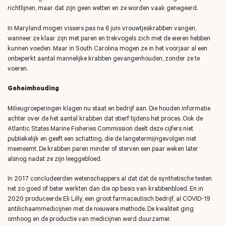
richtlijnen, maar dat zijn geen wetten en ze worden vaak genegeerd.
In Maryland mogen vissers pas na 6 juni vrouwtjeskrabben vangen,
wanneer ze klaar zijn met paren en trekvogels zich met de eieren hebben
kunnen voeden. Maar in South Carolina mogen ze in het voorjaar al een
onbeperkt aantal mannelijke krabben gevangenhouden, zonder ze te
voeren.
Geheimhouding
Milieugroeperingen klagen nu staat en bedrijf aan. Die houden informatie
achter over de het aantal krabben dat stierf tijdens het proces. Ook de
Atlantic States Marine Fisheries Commission deelt deze cijfers niet
publiekelijk en geeft een schatting, die de langetermijngevolgen niet
meeneemt. De krabben paren minder of sterven een paar weken later
alsnog nadat ze zijn leeggebloed.
In 2017 concludeerden wetenschappers al dat dat de synthetische testen
net zo goed of beter werkten dan die op basis van krabbenbloed. En in
2020 produceerde Eli Lilly, een groot farmaceutisch bedrijf, al COVID-19
antilichaammedicijnen met de nieuwere methode. De kwaliteit ging
omhoog en de productie van medicijnen werd duurzamer.