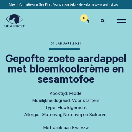
Meer informatie over Sea First Foundation bekijk de website www.seafirst.org

01 JANUARI 2021
Gepofte zoete aardappel
met bloemkoolcrème en
sesamtofoe
Kooktijd: Middel
Moeilijkheidsgraad: Voor starters
Type: Hoofdgerecht
Allergie: Glutenvrij, Notenvrij en Suikervrij
Met dank aan Eva vzw