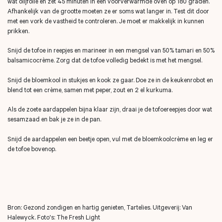
wat olijfolie en zet 45 minuten in een voorverwarmde oven op 180 graden.
Afhankelijk van de grootte moeten ze er soms wat langer in. Test dit door
met een vork de vastheid te controleren. Je moet er makkelijk in kunnen
prikken.
Snijd de tofoe in reepjes en marineer in een mengsel van 50% tamari en 50%
balsamicocrème. Zorg dat de tofoe volledig bedekt is met het mengsel.
Snijd de bloemkool in stukjes en kook ze gaar. Doe ze in de keukenrobot en
blend tot een crème, samen met peper, zout en 2 el kurkuma.
Als de zoete aardappelen bijna klaar zijn, draai je de tofoereepjes door wat
sesamzaad en bak je ze in de pan.
Snijd de aardappelen een beetje open, vul met de bloemkoolcrème en leg er
de tofoe bovenop.
Bron: Gezond zondigen en hartig genieten, Tartelies. Uitgeverij: Van
Halewyck. Foto's: The Fresh Light