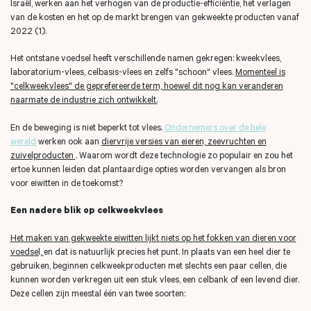
Israël, werken aan het verhogen van de productie-efficiëntie, het verlagen
van de kosten en het op de markt brengen van gekweekte producten vanaf
2022 (1).
Het ontstane voedsel heeft verschillende namen gekregen: kweekvlees,
laboratorium-vlees, celbasis-vlees en zelfs "schoon" vlees.
Momenteel is
"celkweekvlees" de geprefereerde term, hoewel dit nog kan veranderen
naarmate de industrie zich ontwikkelt.
En de beweging is niet beperkt tot vlees.
Ondernemers over de hele
wereld
werken ook aan
diervrije versies van eieren, zeevruchten en
zuivelproducten
. Waarom wordt deze technologie zo populair en zou het
ertoe kunnen leiden dat plantaardige opties worden vervangen als bron
voor eiwitten in de toekomst?
Een nadere blik op celkweekvlees
Het maken van gekweekte eiwitten lijkt niets op het fokken van dieren voor
voedsel,
en dat is natuurlijk precies het punt. In plaats van een heel dier te
gebruiken, beginnen celkweekproducten met slechts een paar cellen, die
kunnen worden verkregen uit een stuk vlees, een celbank of een levend dier.
Deze cellen zijn meestal één van twee soorten: