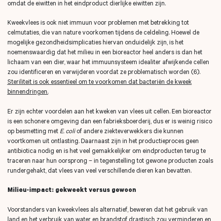
omdat de eiwitten in het eindproduct dierlijke eiwitten zijn.
Kweekvlees is ook niet immuun voor problemen met betrekking tot
celmutaties, die van nature voorkomen tijdens de celdeling. Hoewel de
mogelijke gezondheidsimplicaties hiervan onduidelijk zijn, is het
noemenswaardig dat het milieu in een bioreactor heel anders is dan het
lichaam van een dier, waar het immuunsysteem idealiter afwijkende cellen
zou identificeren en verwijderen voordat ze problematisch worden (6).
Steriliteit is ook essentieel om te voorkomen dat bacteriën de kweek
binnendringen.
Er zijn echter voordelen aan het kweken van vlees uit cellen. Een bioreactor
is een schonere omgeving dan een fabrieksboerderij, dus er is weinig risico
op besmetting met
E. coli
of andere ziekteverwekkers die kunnen
voortkomen uit ontlasting. Daarnaast zijn in het productieproces geen
antibiotica nodig en is het veel gemakkelijker om eindproducten terug te
traceren naar hun oorsprong – in tegenstelling tot gewone producten zoals
rundergehakt, dat vlees van veel verschillende dieren kan bevatten.
Milieu-impact: gekweekt versus gewoon
Voorstanders van kweekvlees als alternatief, beweren dat het gebruik van
land en het verbruik van water en brandstof drastisch zou verminderen en