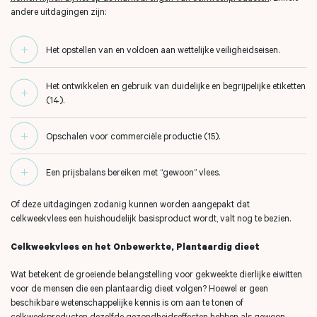
andere uitdagingen zijn:
Het opstellen van en voldoen aan wettelijke veiligheidseisen.
Het ontwikkelen en gebruik van duidelijke en begrijpelijke etiketten
(14).
Opschalen voor commerciële productie (15).
Een prijsbalans bereiken met “gewoon” vlees.
Of deze uitdagingen zodanig kunnen worden aangepakt dat
celkweekvlees een huishoudelijk basisproduct wordt, valt nog te bezien.
Celkweekvlees en het Onbewerkte, Plantaardig dieet
Wat betekent de groeiende belangstelling voor gekweekte dierlijke eiwitten
voor de mensen die een plantaardig dieet volgen? Hoewel er geen
beschikbare wetenschappelijke kennis is om aan te tonen of
celkweekproducten dezelfde gezondheidseffecten hebben als gewoon