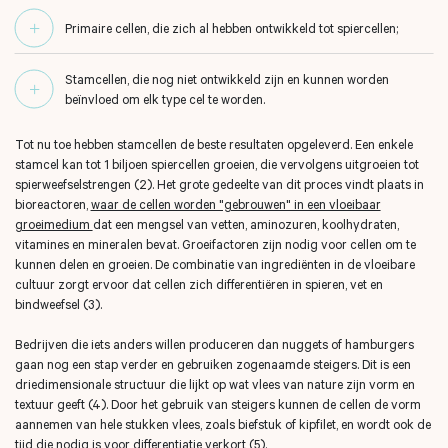
Primaire cellen, die zich al hebben ontwikkeld tot spiercellen;
Stamcellen, die nog niet ontwikkeld zijn en kunnen worden
beïnvloed om elk type cel te worden.
Tot nu toe hebben stamcellen de beste resultaten opgeleverd. Een enkele
stamcel kan tot 1 biljoen spiercellen groeien, die vervolgens uitgroeien tot
spierweefselstrengen (2).
Het grote gedeelte van dit proces vindt plaats in
bioreactoren,
waar de cellen worden "gebrouwen" in een vloeibaar
groeimedium
dat een mengsel van vetten, aminozuren, koolhydraten,
vitamines en mineralen bevat. Groeifactoren zijn nodig voor cellen om te
kunnen delen en groeien. De combinatie van ingrediënten in de vloeibare
cultuur zorgt ervoor dat cellen zich differentiëren in spieren, vet en
bindweefsel (3).
Bedrijven die iets anders willen produceren dan nuggets of hamburgers
gaan nog een stap verder en gebruiken zogenaamde steigers. Dit is een
driedimensionale structuur die lijkt op wat vlees van nature zijn vorm en
textuur geeft (4). Door het gebruik van steigers kunnen de cellen de vorm
aannemen van hele stukken vlees, zoals biefstuk of kipfilet, en wordt ook de
tijd die nodig is voor differentiatie verkort (5).