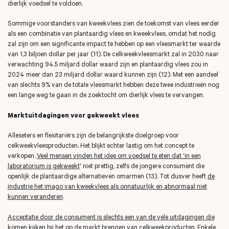
dierlijk voedsel te voldoen.
Sommige voorstanders van kweekvlees zien de toekomst van vlees eerder
als een combinatie van plantaardig vlees en kweekvlees, omdat het nodig
zal zijn om een ​​significante impact te hebben op een vleesmarkt ter waarde
van 1,3 biljoen dollar per jaar (11). De celkweekvleesmarkt zal in 2030 naar
verwachting 94,5 miljard dollar waard zijn en plantaardig vlees zou in
2024 meer dan 23 miljard dollar waard kunnen zijn (12). Met een aandeel
van slechts 9% van de totale vleesmarkt hebben deze twee industrieën nog
een lange weg te gaan in de zoektocht om dierlijk vlees te vervangen.
Marktuitdagingen voor gekweekt vlees
Alleseters en flexitariërs zijn de belangrijkste doelgroep voor
celkweekvleesproducten. Het blijkt echter lastig om het concept te
verkopen.
Veel mensen vinden het idee om voedsel te eten dat 'in een
laboratorium is gekweekt
' niet prettig, zelfs de jongere consument die
openlijk de plantaardige alternatieven omarmen (13). Tot dusver heeft
de
industrie het imago van kweekvlees als onnatuurlijk en abnormaal niet
kunnen veranderen
.
Acceptatie door de consument is slechts een van de vele uitdagingen die
komen kijken bij het op de markt brengen van celkweekproducten
. Enkele