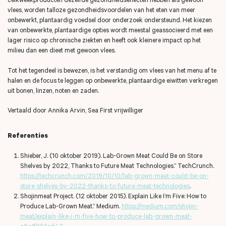
vlees, worden talloze gezondheidsvoordelen van het eten van meer
onbewerkt, plantaardig voedsel door onderzoek ondersteund. Het kiezen
van onbewerkte, plantaardige opties wordt meestal geassocieerd met een
lager risico op chronische ziekten en heeft ook kleinere impact op het
milieu dan een dieet met gewoon vlees.
Tot het tegendeel is bewezen, is het verstandig om vlees van het menu af te
halen en de focus te leggen op onbewerkte, plantaardige eiwitten verkregen
uit bonen, linzen, noten en zaden.
Vertaald door Annika Arvin, Sea First vrijwilliger
Referenties
Zoeken naar
Shieber, J. (10 oktober 2019).
Lab-Grown Meat Could Be on Store

Shelves by 2022, Thanks to Future Meat Technologies.” TechCrunch.
https://techcrunch.com/2019/10/10/lab-grown-meat-could-be-on-
store-shelves-by-2022-thanks-to-future-meat-technologies
.
Anderen zochten ook
Shojinmeat Project. (12 oktober 2015). Explain Like I’m Five: How to
Produce Lab-Grown Meat.”
Medium.
https://medium.com/shojin-
meat/explain-like-i-m-five-how-to-produce-lab-grown-meat-
a9c1f993ed42
.