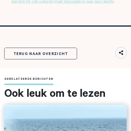
barriers-for-cell-cultured-meat-discussed-in-new-gao-report/
.
TERUG NAAR OVERZICHT
GERELATEERDE BERICHTEN
Ook leuk om te lezen