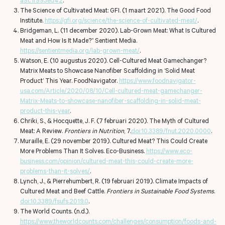
The Science of Cultivated Meat: GFI. (1 maart 2021). The Good Food
Institute.
https://gfi.org/science/the-science-of-cultivated-meat/
.
Bridgeman, L. (11 december 2020). Lab-Grown Meat: What Is Cultured
Meat and How Is It Made?”
Sentient Media.
https://sentientmedia.org/lab-grown-meat/
.
Watson, E. (10 augustus 2020). Cell-Cultured Meat Gamechanger?
Matrix Meats to Showcase Nanofiber Scaffolding in ‘Solid Meat
Product’ This Year. FoodNavigator.
https://www.foodnavigator-
usa.com/Article/2020/08/10/Cell-cultured-meat-gamechanger-
Matrix-Meats-to-showcase-nanofiber-scaffolding-in-solid-meat-
product-this-year
.
Chriki, S., & Hocquette, J. F. (7 februari 2020). The Myth of Cultured
Meat: A Review.
Frontiers in Nutrition
, 7.
doi:10.3389/fnut.2020.0000
.
Muraille, E. (29 november 2019). Cultured Meat? This Could Create
More Problems Than It Solves. Eco-Business.
https://www.eco-
business.com/opinion/cultured-meat-this-could-create-more-
problems-than-it-solves/
.
Lynch, J., & Pierrehumbert, R. (19 februari 2019). Climate Impacts of
Cultured Meat and Beef Cattle.
Frontiers in Sustainable Food Systems
.
doi:10.3389/fsufs.2019.0
.
The World Counts. (n.d.).
https://www.theworldcounts.com/challenges/consumption/foods-and-