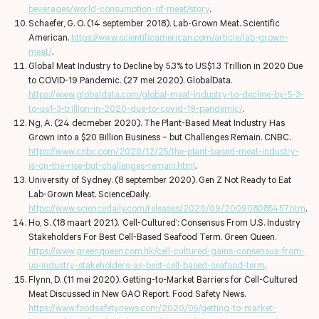
beverages/world-consumption-of-meat/story
.
Schaefer, G. O. (14 september 2018). Lab-Grown Meat.
Scientific
American.
https://www.scientificamerican.com/article/lab-grown-
meat/
.
Global Meat Industry to Decline by 5.3% to US$1.3 Trillion in 2020 Due
to COVID-19 Pandemic. (27 mei 2020). GlobalData.
https://www.globaldata.com/global-meat-industry-to-decline-by-5-3-
to-us1-3-trillion-in-2020-due-to-covid-19-pandemic/
.
Ng, A. (24 decmeber 2020). The Plant-Based Meat Industry Has
Grown into a $20 Billion Business – but Challenges Remain.
CNBC.
https://www.cnbc.com/2020/12/25/the-plant-based-meat-industry-
is-on-the-rise-but-challenges-remain.html
.
University of Sydney. (8 september 2020). Gen Z Not Ready to Eat
Lab-Grown Meat.
ScienceDaily.
https://www.sciencedaily.com/releases/2020/09/200908085457.htm
.
Ho, S. (18 maart 2021). ‘Cell-Cultured’: Consensus From U.S. Industry
Stakeholders For Best Cell-Based Seafood Term. Green Queen.
https://www.greenqueen.com.hk/cell-cultured-gains-consensus-from-
us-industry-stakeholders-as-best-cell-based-seafood-term
.
Flynn, D. (11 mei 2020). Getting-to-Market Barriers for Cell-Cultured
Meat Discussed in New GAO Report. Food Safety News.
https://www.foodsafetynews.com/2020/05/getting-to-market-