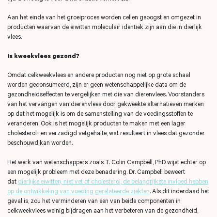
Aan het einde van het groeiproces worden cellen geoogst en omgezet in
producten waarvan de eiwitten moleculair identiek zijn aan die in dierlijk
vlees.
Is kweekvlees gezond?
Omdat celkweekvlees en andere producten nog niet op grote schaal
worden geconsumeerd, zijn er geen wetenschappelijke data om de
gezondheidseffecten te vergelijken met die van dierenvlees. Voorstanders
van het vervangen van dierenvlees door gekweekte alternatieven merken
op dat het mogelijk is om de samenstelling van de voedingsstoffen te
veranderen. Ook is het mogelijk producten te maken met een lager
cholesterol- en verzadigd vetgehalte, wat resulteert in vlees dat gezonder
beschouwd kan worden.
Het werk van wetenschappers zoals T. Colin Campbell, PhD wijst echter op
een mogelijk probleem met deze benadering. Dr. Campbell beweert
dat
dierlijke eiwitten, niet vet of cholesterol, de belangrijkste invloed hebben
op de ontwikkeling van voeding gerelateerde ziekten
. Als dit inderdaad het
geval is, zou het verminderen van een van beide componenten in
celkweekvlees weinig bijdragen aan het verbeteren van de gezondheid,