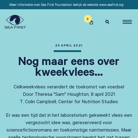
Meer informatie over Sea First Foundation bekijk de website www.seafirst.org

25 APRIL 2021
Nog maar eens over
kweekvlees…
Celkweekvlees verandert de toekomst van voedsel
Door Theresa "Sam" Houghton, 8 april 2021
T. Colin Campbell, Center for Nutrition Studies
Er was een tijd dat in het laboratorium gekweekt vlees een
vergezocht idee was, gereserveerd voor
sciencefictionromans en toekomstige ruimtemissies. Maar
snelle technologische vooruitgang begint het gat tussen