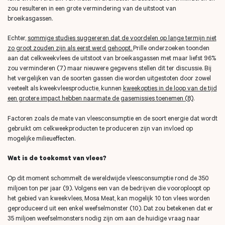
zou resulteren in een grote vermindering van de uitstoot van
broeikasgassen.
Echter,
sommige studies suggereren dat de voordelen op lange termijn niet
zo groot zouden zijn als eerst werd gehoopt.
Prille onderzoeken toonden
aan dat celkweekvlees de uitstoot van broeikasgassen met maar liefst 96%
zou verminderen (7) maar nieuwere gegevens stellen dit ter discussie. Bij
het vergelijken van de soorten gassen die worden uitgestoten door zowel
veeteelt als kweekvleesproductie, kunnen
kweekopties in de loop van de tijd
een grotere impact hebben naarmate de gasemissies toenemen (8)
.
Factoren zoals de mate van vleesconsumptie en de soort energie dat wordt
gebruikt om celkweekproducten te produceren zijn van invloed op
mogelijke milieueffecten.
Wat is de toekomst van vlees?
Op dit moment schommelt de wereldwijde vleesconsumptie rond de 350
miljoen ton per jaar (9). Volgens een van de bedrijven die vooroploopt op
het gebied van kweekvlees, Mosa Meat, kan mogelijk 10 ton vlees worden
geproduceerd uit een enkel weefselmonster (10). Dat zou betekenen dat er
35 miljoen weefselmonsters nodig zijn om aan de huidige vraag naar