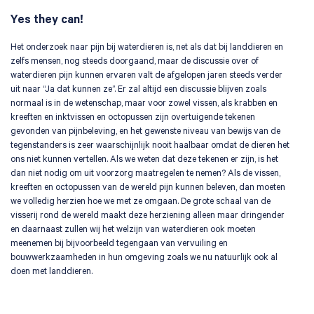
Yes they can!
Het onderzoek naar pijn bij waterdieren is, net als dat bij landdieren en
zelfs mensen, nog steeds doorgaand, maar de discussie over of
waterdieren pijn kunnen ervaren valt de afgelopen jaren steeds verder
uit naar “Ja dat kunnen ze”. Er zal altijd een discussie blijven zoals
normaal is in de wetenschap, maar voor zowel vissen, als krabben en
kreeften en inktvissen en octopussen zijn overtuigende tekenen
gevonden van pijnbeleving, en het gewenste niveau van bewijs van de
tegenstanders is zeer waarschijnlijk nooit haalbaar omdat de dieren het
ons niet kunnen vertellen. Als we weten dat deze tekenen er zijn, is het
dan niet nodig om uit voorzorg maatregelen te nemen? Als de vissen,
kreeften en octopussen van de wereld pijn kunnen beleven, dan moeten
we volledig herzien hoe we met ze omgaan. De grote schaal van de
visserij rond de wereld maakt deze herziening alleen maar dringender
en daarnaast zullen wij het welzijn van waterdieren ook moeten
meenemen bij bijvoorbeeld tegengaan van vervuiling en
bouwwerkzaamheden in hun omgeving zoals we nu natuurlijk ook al
Zoeken naar
doen met landdieren.
