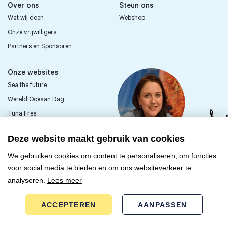
Over ons
Steun ons
Wat wij doen
Webshop
Onze vrijwilligers
Partners en Sponsoren
Onze websites
Sea the future
Wereld Oceaan Dag
Tuna Free
Sea First Kids
Deze website maakt gebruik van cookies
Passie voor de zee?
We gebruiken cookies om content te personaliseren, om functies
Word vrijwilliger
voor social media te bieden en om ons websiteverkeer te
ONTDEK MEER
analyseren.
Lees meer
ACCEPTEREN
AANPASSEN
+31 (0)6 38 74 68 22
© Copyright 2026 Sea First
Sea First Foundation
Alle rechten voorbehouden