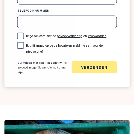
TELEFOONNUMMER
Ik ga akkoord met de
privacyverklaring
en
voorwaarden
Ik blijf graag op de de hoogte en meld me aan voor de
nieuwsbrief.
Vul velden met een
*
in zodat wij je
VERZENDEN
zo goed mogelijk van dienst kunnen
zijn.