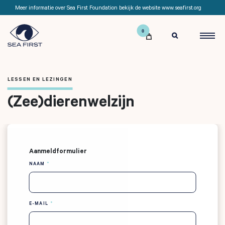
Meer informatie over Sea First Foundation bekijk de website www.seafirst.org

LESSEN EN LEZINGEN
(Zee)dierenwelzijn
NAAM
E-MAIL