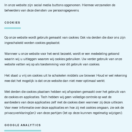
In onze website zijn social media buttons opgenomen. Hiermee verzamelen de
beheerders van deze diensten uw persoonsgegevens.
COOKIES
Op onze website wordt gebruik gemaakt van cookies. Ook via derden die door ons zijn
ingeschakeld worden cookies geplaatst.
Wanneer u onze website voor het eerst bezoekt, wordt er een mededeling getoond
waarin wij u uitleggen waarom wij cookies gebruiken. Uw verder gebruik van onze
website vatten wij op als toestemming voor dit gebruik van cookies.
Het staat u vrij om cookies uit te schakelen middels uw browser. Houd er wel rekening
mee dat het mogelijk is dat onze website dan niet meer optimaal werkt.
Zoeken naar
Met derden die cookies plaatsen hebben wij afspraken gemaakt over het gebruik van

de cookies en applicaties. Toch hebben wij geen volledige controle op wat de
aanbieders van deze applicaties zelf met de cookies doen wanneer zij deze uitlezen.
Voor meer informatie over deze applicaties en hoe zij met cookies omgaan, zie ook de
Anderen zochten ook
privacyverklaring(en) van deze partijen (let op: deze kunnen regelmatig wijzigen).
GOOGLE ANALYTICS