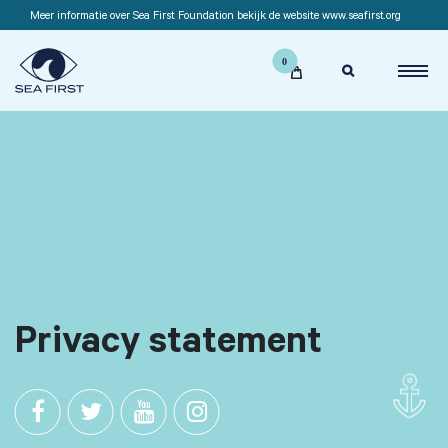
Meer informatie over Sea First Foundation bekijk de website www.seafirst.org

Privacy statement



