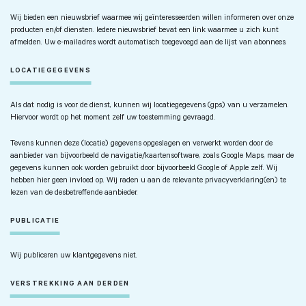
Wij bieden een nieuwsbrief waarmee wij geïnteresseerden willen informeren over onze
producten en/of diensten. Iedere nieuwsbrief bevat een link waarmee u zich kunt
afmelden. Uw e-mailadres wordt automatisch toegevoegd aan de lijst van abonnees.
LOCATIEGEGEVENS
Als dat nodig is voor de dienst, kunnen wij locatiegegevens (gps) van u verzamelen.
Hiervoor wordt op het moment zelf uw toestemming gevraagd.
Tevens kunnen deze (locatie) gegevens opgeslagen en verwerkt worden door de
aanbieder van bijvoorbeeld de navigatie/kaartensoftware, zoals Google Maps, maar de
gegevens kunnen ook worden gebruikt door bijvoorbeeld Google of Apple zelf. Wij
hebben hier geen invloed op. Wij raden u aan de relevante privacyverklaring(en) te
lezen van de desbetreffende aanbieder.
PUBLICATIE
Wij publiceren uw klantgegevens niet.
VERSTREKKING AAN DERDEN