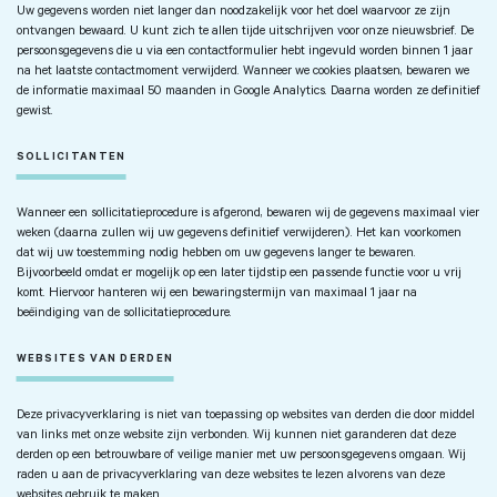
Uw gegevens worden niet langer dan noodzakelijk voor het doel waarvoor ze zijn
ontvangen bewaard. U kunt zich te allen tijde uitschrijven voor onze nieuwsbrief. De
persoonsgegevens die u via een contactformulier hebt ingevuld worden binnen 1 jaar
na het laatste contactmoment verwijderd. Wanneer we cookies plaatsen, bewaren we
de informatie maximaal 50 maanden in Google Analytics. Daarna worden ze definitief
gewist.
SOLLICITANTEN
Wanneer een sollicitatieprocedure is afgerond, bewaren wij de gegevens maximaal vier
weken (daarna zullen wij uw gegevens definitief verwijderen). Het kan voorkomen
dat wij uw toestemming nodig hebben om uw gegevens langer te bewaren.
Bijvoorbeeld omdat er mogelijk op een later tijdstip een passende functie voor u vrij
komt. Hiervoor hanteren wij een bewaringstermijn van maximaal 1 jaar na
beëindiging van de sollicitatieprocedure.
WEBSITES VAN DERDEN
Deze privacyverklaring is niet van toepassing op websites van derden die door middel
van links met onze website zijn verbonden. Wij kunnen niet garanderen dat deze
derden op een betrouwbare of veilige manier met uw persoonsgegevens omgaan. Wij
raden u aan de privacyverklaring van deze websites te lezen alvorens van deze
websites gebruik te maken.