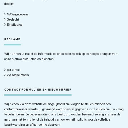
doelen:
NAW-gegevens
Geslacht
Emailadres
RECLAME
Wij kunnen u, naast de informatie op onze website, ook op de hoogte brengen van
onze nieuwe producten en diensten:
per e-mail
via social media
CONTACTFORMULIER EN NIEUWSBRIEF
Wij bieden via onze website de mogelijkheid om vragen te stellen middels een
contactformulier, waarbij u gevraagd wordt diverse gegevens in te vullen om uw vraag
te behandelen. De gegevens die u ons toestuurt, worden bewaard zolang als naar de
aard van het formulier of de inhoud van uw e-mail nodig is voor de volledige
beantwoording en afhandeling daarvan.