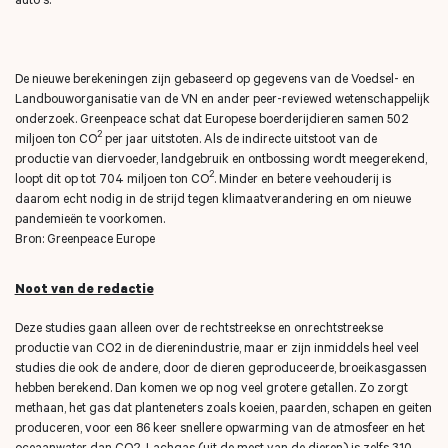
De nieuwe berekeningen zijn gebaseerd op gegevens van de Voedsel- en
Landbouworganisatie van de VN en ander peer-reviewed wetenschappelijk
onderzoek. Greenpeace schat dat Europese boerderijdieren samen 502
2
miljoen ton CO
per jaar uitstoten. Als de indirecte uitstoot van de
productie van diervoeder, landgebruik en ontbossing wordt meegerekend,
2
loopt dit op tot 704 miljoen ton CO
. Minder en betere veehouderij is
daarom echt nodig in de strijd tegen klimaatverandering en om nieuwe
pandemieën te voorkomen.
Bron: Greenpeace Europe
Noot van de redactie
Deze studies gaan alleen over de rechtstreekse en onrechtstreekse
productie van CO2 in de dierenindustrie, maar er zijn inmiddels heel veel
studies die ook de andere, door de dieren geproduceerde, broeikasgassen
hebben berekend. Dan komen we op nog veel grotere getallen. Zo zorgt
methaan, het gas dat planteneters zoals koeien, paarden, schapen en geiten
produceren, voor een 86 keer snellere opwarming van de atmosfeer en het
oceaanwater dan CO2. Lachgas (uit de mest van de dieren) is zelfs 310