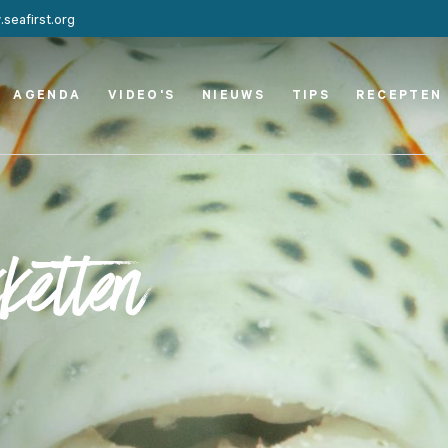
seafirst.org
AGENDA
VIDEO'S
NIEUWS
TIPS
RECEPTEN
ketten