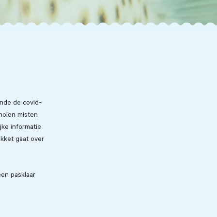
ende de covid-
cholen misten
jke informatie
akket gaat over
een pasklaar