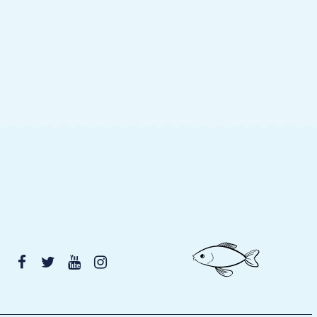



