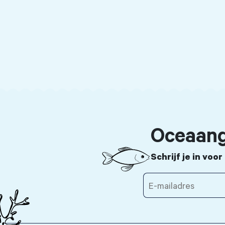
Oceaang
Schrijf je in voo