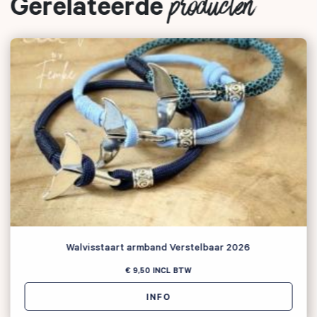
Gerelateerde
producten
Zoeken naar
Walvisstaart armband Verstelbaar 2026

€ 9,50
INCL BTW
INFO
Anderen zochten ook