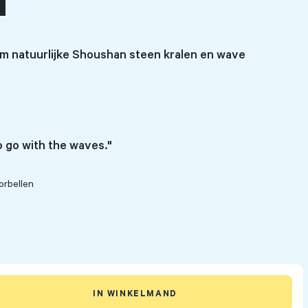
d
mm natuurlijke Shoushan steen kralen en wave
 go with the waves."
orbellen
IN WINKELMAND