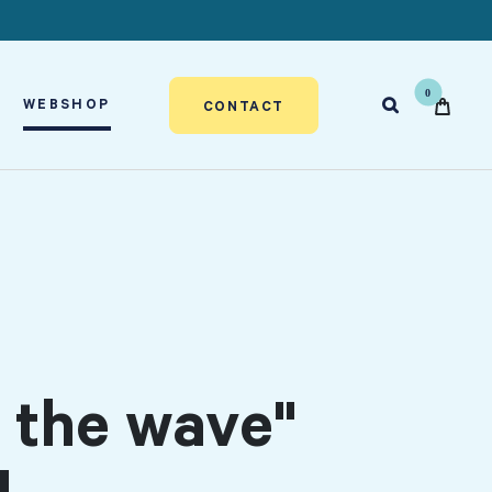
WEBSHOP

CONTACT
 the wave"